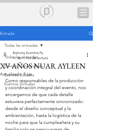
Entrada
Todas las entradas
Balcony Eventos Py
Todas las entradas
11 abr
1 min de lectura
XV AÑOS NUAR AYLEEN
Eventos Corporativos
Actualizado:
8 jun
Eventos Sociales
Como responsables de la producción 
Eventos Virtuales
y coordinación integral del evento, nos 
encargamos de que cada detalle 
estuviera perfectamente sincronizado: 
desde el diseño conceptual y la 
ambientación, hasta la logística de la 
noche para que la cumpleañera y su 
familia solo se preocuparan de 