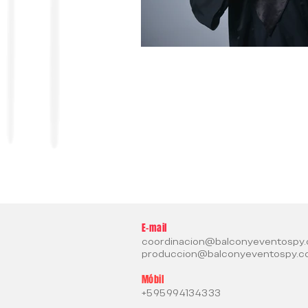
E-mail
coordinacion@balconyeventospy
produccion@balconyeventospy.
Móbil
+595994134333