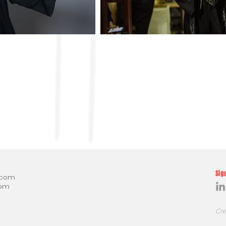
Síg
.com
com
Cr