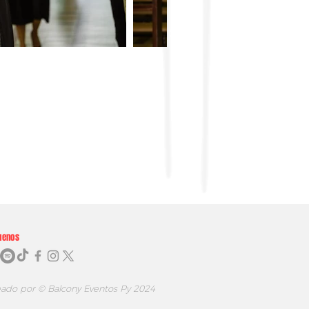
uenos
eado por © Balcony Eventos Py 2024