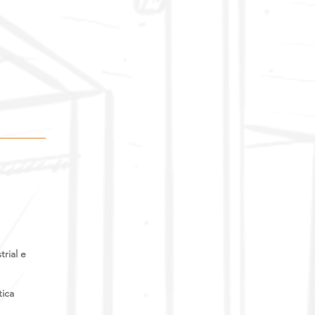
rial e
tica